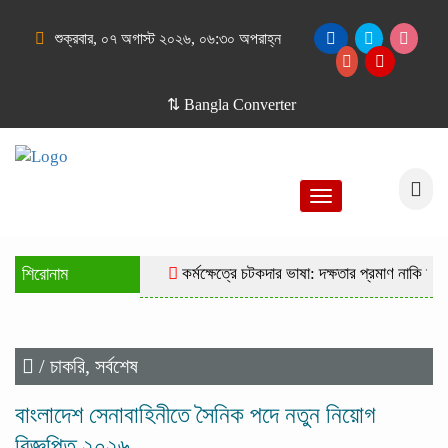
শুক্রবার, ০৭ অগাস্ট ২০২৬, ০৬:৩০ অপরাহ্ন
⇅ Bangla Converter
Toggle
navigation
শিরোনাম
কর্মক্ষেত্রে চটকদার ভাষা: দক্ষতার প্রমাণ নাকি দুর্ব
/
চাকরি
,
সর্বশেষ
বাংলাদেশ সেনাবাহিনীতে সৈনিক পদে নতুন নিয়োগ
বিজ্ঞপ্তি ২০২৬