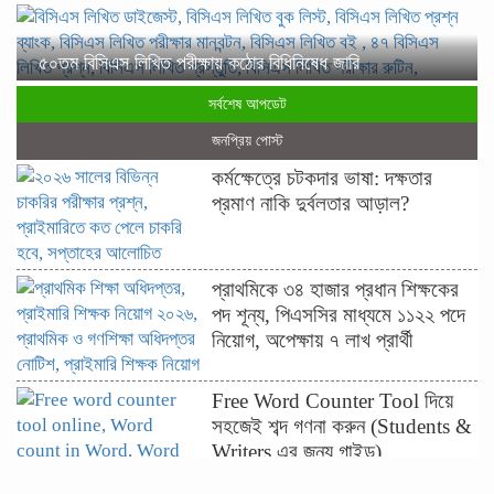
৫০তম বিসিএস লিখিত পরীক্ষায় কঠোর বিধিনিষেধ জারি
সর্বশেষ আপডেট
জনপ্রিয় পোস্ট
কর্মক্ষেত্রে চটকদার ভাষা: দক্ষতার
প্রমাণ নাকি দুর্বলতার আড়াল?
প্রাথমিকে ৩৪ হাজার প্রধান শিক্ষকের
পদ শূন্য, পিএসসির মাধ্যমে ১১২২ পদে
নিয়োগ, অপেক্ষায় ৭ লাখ প্রার্থী
Free Word Counter Tool দিয়ে
সহজেই শব্দ গণনা করুন (Students &
Writers এর জন্য গাইড)