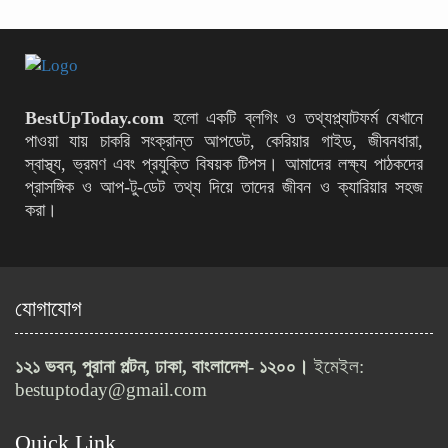
ফ্রি Backlink Maker Tool দিয়ে
কীভাবে ওয়েবসাইটের র‍্যাংক বাড়াবেন
(২০২৬ গাইড)
ActionAid Bangladesh-এ ১০টি
BestUpToday.com
হলো একটি ব্লগিং ও তথ্যপ্ল্যাটফর্ম যেখানে
পদে নতুন নিয়োগ বিজ্ঞপ্তি
পাওয়া যায় চাকরি সংক্রান্ত আপডেট, কেরিয়ার গাইড, জীবনধারা,
স্বাস্থ্য, ভ্রমণ এবং প্রযুক্তি বিষয়ক টিপস। আমাদের লক্ষ্য পাঠকদের
প্রাসঙ্গিক ও আপ‑টু‑ডেট তথ্য দিয়ে তাদের জীবন ও ক্যারিয়ার সহজ
করা।
৫০তম বিসিএস লিখিত পরীক্ষায় কঠোর
বিধিনিষেধ জারি
যোগাযোগ
বাংলাদেশ নৌবাহিনীতে অফিসার ক্যাডেট
নিয়োগ, আবেদন শেষ ১৫ মার্চ
১২১ ভবন, পুরানা পল্টন, ঢাকা, বাংলাদেশ- ১২০০।
ইমেইল:
bestuptoday@gmail.com
নওগাঁ বিশ্ববিদ্যালয়ে ২৯টি পদে নিয়োগ
Quick Link
বিজ্ঞপ্তি প্রকাশ