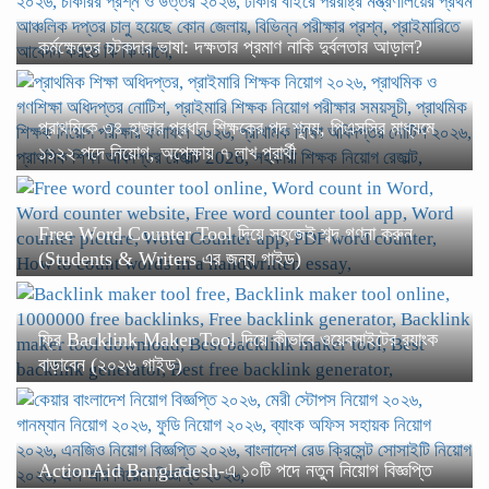
কর্মক্ষেত্রে চটকদার ভাষা: দক্ষতার প্রমাণ নাকি দুর্বলতার আড়াল?
প্রাথমিকে ৩৪ হাজার প্রধান শিক্ষকের পদ শূন্য, পিএসসির মাধ্যমে
১১২২ পদে নিয়োগ, অপেক্ষায় ৭ লাখ প্রার্থী
Free Word Counter Tool দিয়ে সহজেই শব্দ গণনা করুন
(Students & Writers এর জন্য গাইড)
ফ্রি Backlink Maker Tool দিয়ে কীভাবে ওয়েবসাইটের র‍্যাংক
বাড়াবেন (২০২৬ গাইড)
ActionAid Bangladesh-এ ১০টি পদে নতুন নিয়োগ বিজ্ঞপ্তি