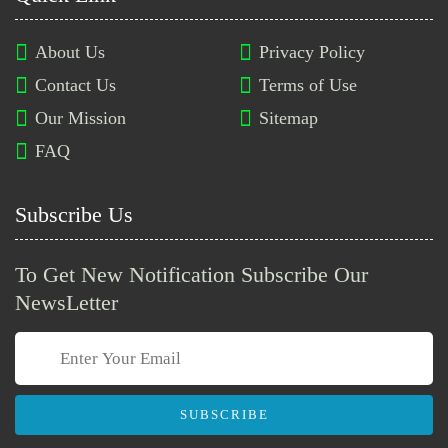
About Us
Privacy Policy
গণস্বাস্থ্য সমাজভিত্তিক মেডিকেল
Contact Us
Terms of Use
কলেজ ও ডেন্টাল ইউনিটে ১২ পদে
Our Mission
Sitemap
নিয়োগ বিজ্ঞপ্তি
FAQ
ইরান নারী ফুটবল দলের আরও দুই
সদস্যকে মানবিক ভিসা দিল অস্ট্রেলিয়া
Subscribe Us
To Get New Notification Subscribe Our
চুয়েটে শিক্ষক ও বিভিন্ন পদে নিয়োগ
বিজ্ঞপ্তি প্রকাশ
NewsLetter
প্যারাসিটামল সম্পর্কে যেসব গুরুত্বপূর্ণ
তথ্য জানা জরুরি
SUBSCRIBE