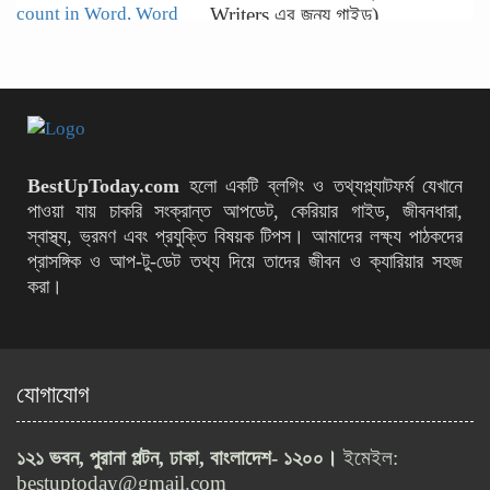
Writers এর জন্য গাইড)
ফ্রি Backlink Maker Tool দিয়ে
কীভাবে ওয়েবসাইটের র‍্যাংক বাড়াবেন
(২০২৬ গাইড)
ActionAid Bangladesh-এ ১০টি
BestUpToday.com
হলো একটি ব্লগিং ও তথ্যপ্ল্যাটফর্ম যেখানে
পদে নতুন নিয়োগ বিজ্ঞপ্তি
পাওয়া যায় চাকরি সংক্রান্ত আপডেট, কেরিয়ার গাইড, জীবনধারা,
স্বাস্থ্য, ভ্রমণ এবং প্রযুক্তি বিষয়ক টিপস। আমাদের লক্ষ্য পাঠকদের
প্রাসঙ্গিক ও আপ‑টু‑ডেট তথ্য দিয়ে তাদের জীবন ও ক্যারিয়ার সহজ
করা।
৫০তম বিসিএস লিখিত পরীক্ষায় কঠোর
বিধিনিষেধ জারি
যোগাযোগ
বাংলাদেশ নৌবাহিনীতে অফিসার ক্যাডেট
নিয়োগ, আবেদন শেষ ১৫ মার্চ
১২১ ভবন, পুরানা পল্টন, ঢাকা, বাংলাদেশ- ১২০০।
ইমেইল:
bestuptoday@gmail.com