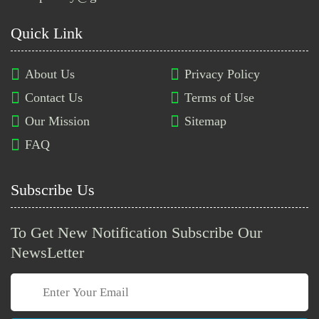
নওগাঁ বিশ্ববিদ্যালয়ে ২৯টি পদে নিয়োগ
Quick Link
বিজ্ঞপ্তি প্রকাশ
About Us
Privacy Policy
গণস্বাস্থ্য সমাজভিত্তিক মেডিকেল
Contact Us
Terms of Use
কলেজ ও ডেন্টাল ইউনিটে ১২ পদে
Our Mission
Sitemap
নিয়োগ বিজ্ঞপ্তি
FAQ
ইরান নারী ফুটবল দলের আরও দুই
সদস্যকে মানবিক ভিসা দিল অস্ট্রেলিয়া
Subscribe Us
To Get New Notification Subscribe Our
চুয়েটে শিক্ষক ও বিভিন্ন পদে নিয়োগ
বিজ্ঞপ্তি প্রকাশ
NewsLetter
প্যারাসিটামল সম্পর্কে যেসব গুরুত্বপূর্ণ