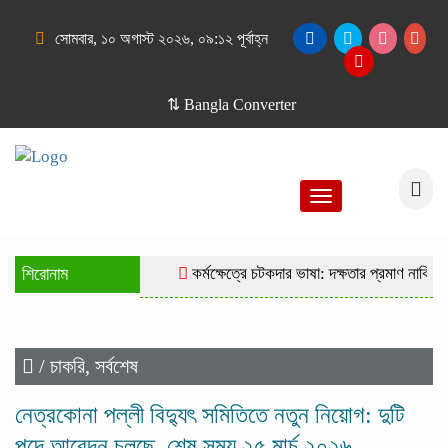
সোমবার, ১০ অগাস্ট ২০২৬, ০৯:১২ পূর্বাহ্ন
⇅ Bangla Converter
Toggle
navigation
শিরোনাম
কর্মক্ষেত্রে চটকদার ভাষা: দক্ষতার প্রমাণ নাকি দুর
/
চাকরি
,
সর্বশেষ
নেত্রকোনা পল্লী বিদ্যুৎ সমিতিতে নতুন নিয়োগ: দুটি
পদে আবেদন চলছে, শেষ সময় ২৫ মার্চ ২০২৬