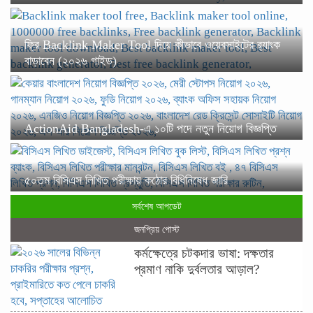
ফ্রি Backlink Maker Tool দিয়ে কীভাবে ওয়েবসাইটের র‍্যাংক
বাড়াবেন (২০২৬ গাইড)
ActionAid Bangladesh-এ ১০টি পদে নতুন নিয়োগ বিজ্ঞপ্তি
৫০তম বিসিএস লিখিত পরীক্ষায় কঠোর বিধিনিষেধ জারি
সর্বশেষ আপডেট
জনপ্রিয় পোস্ট
কর্মক্ষেত্রে চটকদার ভাষা: দক্ষতার
প্রমাণ নাকি দুর্বলতার আড়াল?