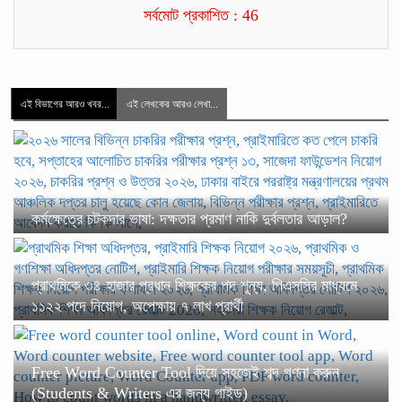
সর্বমোট প্রকাশিত : 46
এই বিভাগের আরও খবর...
এই লেখকের আরও লেখা...
কর্মক্ষেত্রে চটকদার ভাষা: দক্ষতার প্রমাণ নাকি দুর্বলতার আড়াল?
প্রাথমিকে ৩৪ হাজার প্রধান শিক্ষকের পদ শূন্য, পিএসসির মাধ্যমে
১১২২ পদে নিয়োগ, অপেক্ষায় ৭ লাখ প্রার্থী
Free Word Counter Tool দিয়ে সহজেই শব্দ গণনা করুন
(Students & Writers এর জন্য গাইড)