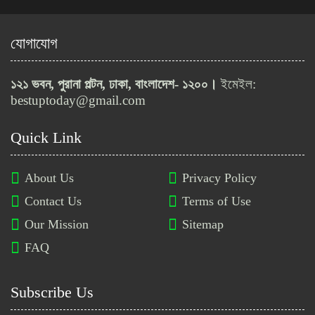
যোগাযোগ
বাংলাদেশ নৌবাহিনীতে অফিসার ক্যাডেট
নিয়োগ, আবেদন শেষ ১৫ মার্চ
১২১ ভবন, পুরানা পল্টন, ঢাকা, বাংলাদেশ- ১২০০।
ইমেইল:
bestuptoday@gmail.com
নওগাঁ বিশ্ববিদ্যালয়ে ২৯টি পদে নিয়োগ
Quick Link
বিজ্ঞপ্তি প্রকাশ
About Us
Privacy Policy
গণস্বাস্থ্য সমাজভিত্তিক মেডিকেল
Contact Us
Terms of Use
কলেজ ও ডেন্টাল ইউনিটে ১২ পদে
Our Mission
Sitemap
নিয়োগ বিজ্ঞপ্তি
FAQ
ইরান নারী ফুটবল দলের আরও দুই
সদস্যকে মানবিক ভিসা দিল অস্ট্রেলিয়া
Subscribe Us