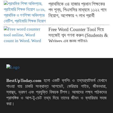
প্রাথমিকে ৩৪ হাজার প্রধান শিক্ষকের
পদ শূন্য, পিএসসির মাধ্যমে ১১২২ পদে
নিয়োগ, অপেক্ষায় ৭ লাখ প্রার্থী
Free Word Counter Tool দিয়ে
সহজেই শব্দ গণনা করুন (Students &
Writers এর জন্য গাইড)
ফ্রি Backlink Maker Tool দিয়ে
কীভাবে ওয়েবসাইটের র‍্যাংক বাড়াবেন
(২০২৬ গাইড)
ActionAid Bangladesh-এ ১০টি
BestUpToday.com
হলো একটি ব্লগিং ও তথ্যপ্ল্যাটফর্ম যেখানে
পদে নতুন নিয়োগ বিজ্ঞপ্তি
পাওয়া যায় চাকরি সংক্রান্ত আপডেট, কেরিয়ার গাইড, জীবনধারা,
স্বাস্থ্য, ভ্রমণ এবং প্রযুক্তি বিষয়ক টিপস। আমাদের লক্ষ্য পাঠকদের
প্রাসঙ্গিক ও আপ‑টু‑ডেট তথ্য দিয়ে তাদের জীবন ও ক্যারিয়ার সহজ
করা।
৫০তম বিসিএস লিখিত পরীক্ষায় কঠোর
বিধিনিষেধ জারি