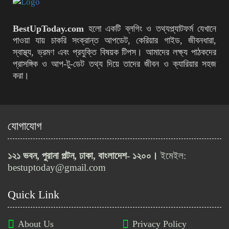
(২০২৬ গাইড)
ActionAid Bangladesh-এ ১০টি
BestUpToday.com
হলো একটি ব্লগিং ও তথ্যপ্ল্যাটফর্ম যেখানে
পদে নতুন নিয়োগ বিজ্ঞপ্তি
পাওয়া যায় চাকরি সংক্রান্ত আপডেট, কেরিয়ার গাইড, জীবনধারা,
স্বাস্থ্য, ভ্রমণ এবং প্রযুক্তি বিষয়ক টিপস। আমাদের লক্ষ্য পাঠকদের
প্রাসঙ্গিক ও আপ‑টু‑ডেট তথ্য দিয়ে তাদের জীবন ও ক্যারিয়ার সহজ
করা।
৫০তম বিসিএস লিখিত পরীক্ষায় কঠোর
বিধিনিষেধ জারি
যোগাযোগ
বাংলাদেশ নৌবাহিনীতে অফিসার ক্যাডেট
নিয়োগ, আবেদন শেষ ১৫ মার্চ
১২১ ভবন, পুরানা পল্টন, ঢাকা, বাংলাদেশ- ১২০০।
ইমেইল:
bestuptoday@gmail.com
নওগাঁ বিশ্ববিদ্যালয়ে ২৯টি পদে নিয়োগ
Quick Link
বিজ্ঞপ্তি প্রকাশ
About Us
Privacy Policy