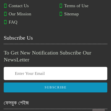
গণস্বাস্থ্য সমাজভিত্তিক মেডিকেল
Contact Us
Terms of Use
কলেজ ও ডেন্টাল ইউনিটে ১২ পদে
Our Mission
Sitemap
নিয়োগ বিজ্ঞপ্তি
FAQ
ইরান নারী ফুটবল দলের আরও দুই
সদস্যকে মানবিক ভিসা দিল অস্ট্রেলিয়া
Subscribe Us
To Get New Notification Subscribe Our
চুয়েটে শিক্ষক ও বিভিন্ন পদে নিয়োগ
বিজ্ঞপ্তি প্রকাশ
NewsLetter
প্যারাসিটামল সম্পর্কে যেসব গুরুত্বপূর্ণ
তথ্য জানা জরুরি
SUBSCRIBE
ফেসবুক পেইজ
নেত্রকোনা পল্লী বিদ্যুৎ সমিতিতে নতুন
নিয়োগ: দুটি পদে আবেদন চলছে, শেষ