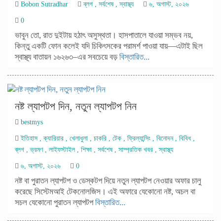
Bobon Sutradhar
ব্লগ
,
সর্বশেষ
,
স্বাস্থ্য
৬, অগাস্ট, ২০২৬
0
ভাবুন তো, রাত দুইটায় হঠাৎ অসুস্থতা। হাসপাতালে যাওয়া সম্ভব নয়,
কিন্তু একটি ফোন কলেই যদি চিকিৎসকের পরামর্শ পাওয়া যায়—এটাই ছিল
স্বাস্থ্য বাতায়ন ১৬২৬৩–এর সবচেয়ে বড়
বিস্তারিত...
নষ্ট ল্যাপটপ দিন, নতুন ল্যাপটপ নিন
bestmys
ইতিহাস
,
ক্যারিয়ার
,
খেলাধুলা
,
চাকরি
,
টেক
,
ফ্রিল্যান্সিং
,
বিনোদন
,
বিবিধ
,
ব্লগ
,
ভ্রমণ
,
লাইফস্টাইল
,
শিক্ষা
,
সর্বশেষ
,
সাম্প্রতিক খবর
,
স্বাস্থ্য
৬, অগাস্ট, ২০২৬
0
নষ্ট বা পুরাতন ল্যাপটপ ও ডেস্কটপ দিয়ে নতুন ল্যাপটপ নেওয়ার অফার চালু
করেছে সিস্টেমআই টেকনোলজিস। এই অফারে যেকোনো নষ্ট, অচল বা
সচল যেকোনো পুরাতন ল্যাপটপ
বিস্তারিত...