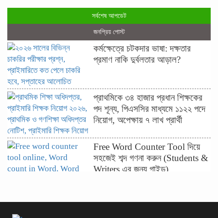
সর্বশেষ আপডেট
জনপ্রিয় পোস্ট
কর্মক্ষেত্রে চটকদার ভাষা: দক্ষতার
প্রমাণ নাকি দুর্বলতার আড়াল?
প্রাথমিকে ৩৪ হাজার প্রধান শিক্ষকের
পদ শূন্য, পিএসসির মাধ্যমে ১১২২ পদে
নিয়োগ, অপেক্ষায় ৭ লাখ প্রার্থী
Free Word Counter Tool দিয়ে
সহজেই শব্দ গণনা করুন (Students &
Writers এর জন্য গাইড)
ফ্রি Backlink Maker Tool দিয়ে
কীভাবে ওয়েবসাইটের র‍্যাংক বাড়াবেন