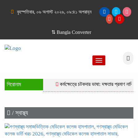
বৃহস্পতিবার, ০৬ অগাস্ট ২০২৬, ০৯:৪১ অপরাহ্ন
⇅ Bangla Converter
Toggle
navigation
শিরোনাম
কর্মক্ষেত্রে চটকদার ভাষা: দক্ষতার প্রমাণ নাকি দু
/ স্বাস্থ্য