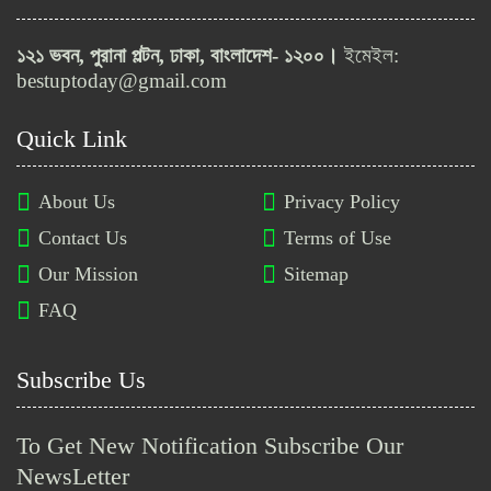
বাংলাদেশ নৌবাহিনীতে অফিসার ক্যাডেট
নিয়োগ, আবেদন শেষ ১৫ মার্চ
১২১ ভবন, পুরানা পল্টন, ঢাকা, বাংলাদেশ- ১২০০।
ইমেইল:
bestuptoday@gmail.com
নওগাঁ বিশ্ববিদ্যালয়ে ২৯টি পদে নিয়োগ
Quick Link
বিজ্ঞপ্তি প্রকাশ
About Us
Privacy Policy
গণস্বাস্থ্য সমাজভিত্তিক মেডিকেল
Contact Us
Terms of Use
কলেজ ও ডেন্টাল ইউনিটে ১২ পদে
Our Mission
Sitemap
নিয়োগ বিজ্ঞপ্তি
FAQ
ইরান নারী ফুটবল দলের আরও দুই
সদস্যকে মানবিক ভিসা দিল অস্ট্রেলিয়া
Subscribe Us
To Get New Notification Subscribe Our
চুয়েটে শিক্ষক ও বিভিন্ন পদে নিয়োগ
বিজ্ঞপ্তি প্রকাশ
NewsLetter