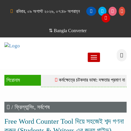
রবিবার, ০৯ অগাস্ট ২০২৬, ০৭:৪৮ অপরাহ্ন
⇅ Bangla Converter
Toggle
navigation
শিরোনাম
কর্মক্ষেত্রে চটকদার ভাষা: দক্ষতার প্রমাণ নাকি দ
/
ফ্রিল্যান্সিং
,
সর্বশেষ
Free Word Counter Tool দিয়ে সহজেই শব্দ গণনা
করুন (Students & Writers এর জন্য গাইড)