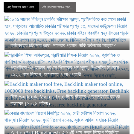
এই বিভাগের আরও খবর...
এই লেখকের আরও লেখা...
কর্মক্ষেত্রে চটকদার ভাষা: দক্ষতার প্রমাণ নাকি দুর্বলতার আড়াল?
প্রাথমিকে ৩৪ হাজার প্রধান শিক্ষকের পদ শূন্য, পিএসসির মাধ্যমে
১১২২ পদে নিয়োগ, অপেক্ষায় ৭ লাখ প্রার্থী
ফ্রি Backlink Maker Tool দিয়ে কীভাবে ওয়েবসাইটের র‍্যাংক
বাড়াবেন (২০২৬ গাইড)
ActionAid Bangladesh-এ ১০টি পদে নতুন নিয়োগ বিজ্ঞপ্তি