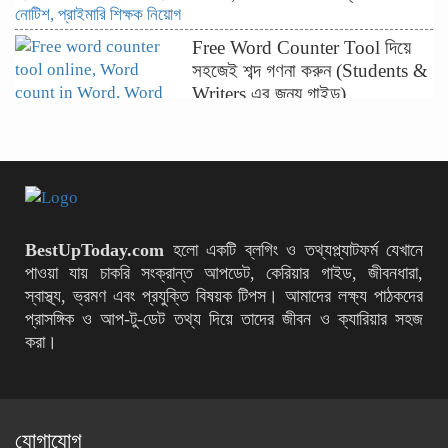
Free Word Counter Tool দিয়ে
সহজেই শব্দ গণনা করুন (Students &
Writers এর জন্য গাইড)
ফ্রি Backlink Maker Tool দিয়ে
কীভাবে ওয়েবসাইটের র‍্যাংক বাড়াবেন
(২০২৬ গাইড)
ActionAid Bangladesh-এ ১০টি
BestUpToday.com
হলো একটি ব্লগিং ও তথ্যপ্ল্যাটফর্ম যেখানে
পদে নতুন নিয়োগ বিজ্ঞপ্তি
পাওয়া যায় চাকরি সংক্রান্ত আপডেট, কেরিয়ার গাইড, জীবনধারা,
স্বাস্থ্য, ভ্রমণ এবং প্রযুক্তি বিষয়ক টিপস। আমাদের লক্ষ্য পাঠকদের
প্রাসঙ্গিক ও আপ‑টু‑ডেট তথ্য দিয়ে তাদের জীবন ও ক্যারিয়ার সহজ
করা।
৫০তম বিসিএস লিখিত পরীক্ষায় কঠোর
বিধিনিষেধ জারি
যোগাযোগ