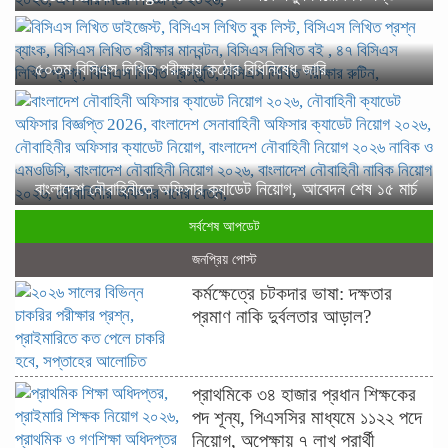
৫০তম বিসিএস লিখিত পরীক্ষায় কঠোর বিধিনিষেধ জারি
বাংলাদেশ নৌবাহিনীতে অফিসার ক্যাডেট নিয়োগ, আবেদন শেষ ১৫ মার্চ
সর্বশেষ আপডেট
জনপ্রিয় পোস্ট
কর্মক্ষেত্রে চটকদার ভাষা: দক্ষতার
প্রমাণ নাকি দুর্বলতার আড়াল?
প্রাথমিকে ৩৪ হাজার প্রধান শিক্ষকের
পদ শূন্য, পিএসসির মাধ্যমে ১১২২ পদে
নিয়োগ, অপেক্ষায় ৭ লাখ প্রার্থী