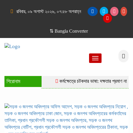
রবিবার, ০৯ অগাস্ট ২০২৬, ০৭:৫৮ অপরাহ্ন
⇅ Bangla Converter
Toggle
navigation
শিরোনাম
কর্মক্ষেত্রে চটকদার ভাষা: দক্ষতার প্রমাণ নাকি দ