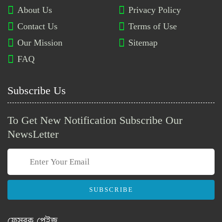
About Us
Privacy Policy
গণস্বাস্থ্য সমাজভিত্তিক মেডিকেল
Contact Us
Terms of Use
কলেজ ও ডেন্টাল ইউনিটে ১২ পদে
Our Mission
Sitemap
নিয়োগ বিজ্ঞপ্তি
FAQ
ইরান নারী ফুটবল দলের আরও দুই
সদস্যকে মানবিক ভিসা দিল অস্ট্রেলিয়া
Subscribe Us
To Get New Notification Subscribe Our
চুয়েটে শিক্ষক ও বিভিন্ন পদে নিয়োগ
বিজ্ঞপ্তি প্রকাশ
NewsLetter
প্যারাসিটামল সম্পর্কে যেসব গুরুত্বপূর্ণ
তথ্য জানা জরুরি
SUBSCRIBE
ফেসবুক পেইজ
নেত্রকোনা পল্লী বিদ্যুৎ সমিতিতে নতুন