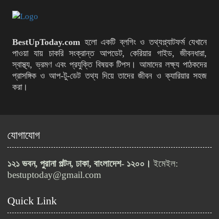
কীভাবে ওয়েবসাইটের র‍্যাংক বাড়াবেন
(২০২৬ গাইড)
ActionAid Bangladesh-এ ১০টি
BestUpToday.com
হলো একটি ব্লগিং ও তথ্যপ্ল্যাটফর্ম যেখানে
পদে নতুন নিয়োগ বিজ্ঞপ্তি
পাওয়া যায় চাকরি সংক্রান্ত আপডেট, কেরিয়ার গাইড, জীবনধারা,
স্বাস্থ্য, ভ্রমণ এবং প্রযুক্তি বিষয়ক টিপস। আমাদের লক্ষ্য পাঠকদের
প্রাসঙ্গিক ও আপ‑টু‑ডেট তথ্য দিয়ে তাদের জীবন ও ক্যারিয়ার সহজ
করা।
৫০তম বিসিএস লিখিত পরীক্ষায় কঠোর
বিধিনিষেধ জারি
যোগাযোগ
বাংলাদেশ নৌবাহিনীতে অফিসার ক্যাডেট
নিয়োগ, আবেদন শেষ ১৫ মার্চ
১২১ ভবন, পুরানা পল্টন, ঢাকা, বাংলাদেশ- ১২০০।
ইমেইল:
bestuptoday@gmail.com
নওগাঁ বিশ্ববিদ্যালয়ে ২৯টি পদে নিয়োগ
Quick Link
বিজ্ঞপ্তি প্রকাশ